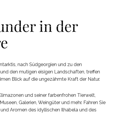
CONTACT
CONTACT
nder in der
re
HICHTE
HICHTE
KONTAKT
KONTAKT
Antarktis, nach Südgeorgien und zu den
und den mutigen eisigen Landschaften, treffen
imen Blick auf die ungezähmte Kraft der Natur.
limazonen und seiner farbenfrohen Tierwelt,
Museen, Galerien, Weingüter und mehr. Fahren Sie
 und Aromen des idyllischen Ilhabela und des