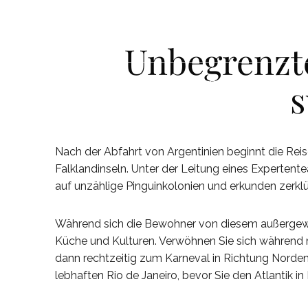
Skip To Main Content
Deutsch
Deutsch
Unbegrenzt
s
APARTMENTS
APARTMENTS
LE
LE
Nach der Abfahrt von Argentinien beginnt die Reis
Falklandinseln. Unter der Leitung eines Experten
auf unzählige Pinguinkolonien und erkunden zerkl
Während sich die Bewohner von diesem außergewöh
Küche und Kulturen. Verwöhnen Sie sich während m
dann rechtzeitig zum Karneval in Richtung Norden
lebhaften Rio de Janeiro, bevor Sie den Atlantik i