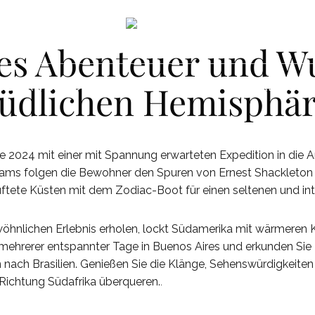
es Abenteuer und Wu
üdlichen Hemisphä
BEN AN BORD
BEN AN BORD
REISE
REISE
EXPEDITIONEN
EXPEDITIONEN
UNSERE GESC
UNSERE GESC
e 2024 mit einer mit Spannung erwarteten Expedition in die 
teams folgen die Bewohner den Spuren von Ernest Shackleton 
üftete Küsten mit dem Zodiac-Boot für einen seltenen und int
nlichen Erlebnis erholen, lockt Südamerika mit wärmeren K
ehrerer entspannter Tage in Buenos Aires und erkunden Sie 
 nach Brasilien. Genießen Sie die Klänge, Sehenswürdigkeiten
n Richtung Südafrika überqueren.
.